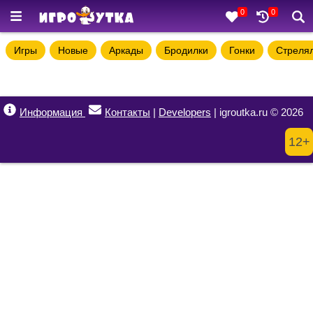
0
0
Игры
Новые
Аркады
Бродилки
Гонки
Стреля
Информация
Контакты
|
Developers
| igroutka.ru © 2026
12+