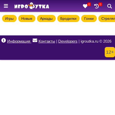
0
0
Игры
Новые
Аркады
Бродилки
Гонки
Стреля
Информация
Контакты
|
Developers
| igroutka.ru © 2026
12+