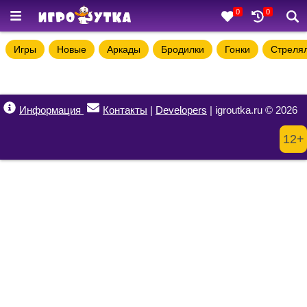
0
0
Игры
Новые
Аркады
Бродилки
Гонки
Стреля
Информация
Контакты
|
Developers
| igroutka.ru © 2026
12+