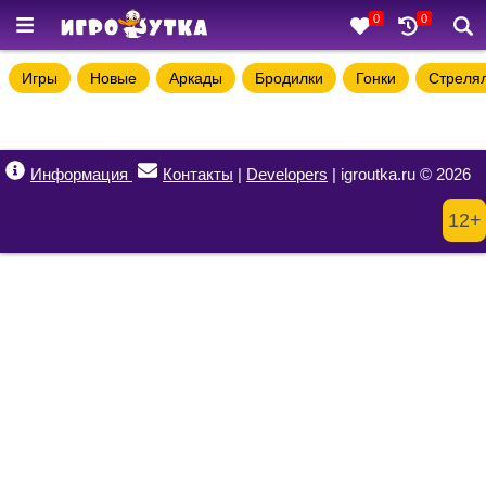
0
0
Игры
Новые
Аркады
Бродилки
Гонки
Стреля
Информация
Контакты
|
Developers
| igroutka.ru © 2026
12+