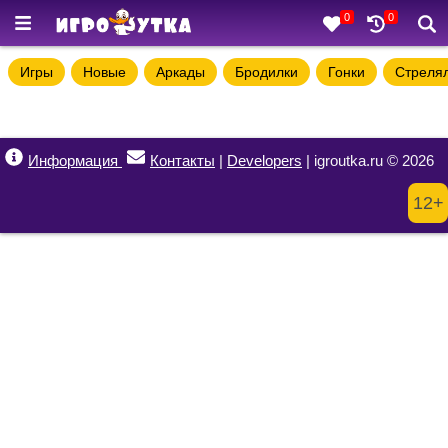
0
0
Игры
Новые
Аркады
Бродилки
Гонки
Стреля
Информация
Контакты
|
Developers
| igroutka.ru © 2026
12+