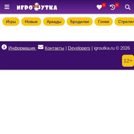
0
0
Игры
Новые
Аркады
Бродилки
Гонки
Стреля
Информация
Контакты
|
Developers
| igroutka.ru © 2026
12+