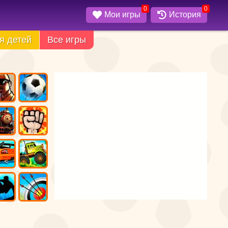
0
0
Мои игры
История
я детей
Все игры