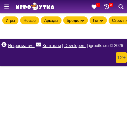
0
0
Игры
Новые
Аркады
Бродилки
Гонки
Стреля
Информация
Контакты
|
Developers
| igroutka.ru © 2026
12+