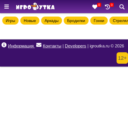
0
0
Игры
Новые
Аркады
Бродилки
Гонки
Стреля
Информация
Контакты
|
Developers
| igroutka.ru © 2026
12+