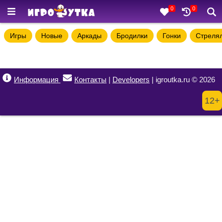
0
0
Игры
Новые
Аркады
Бродилки
Гонки
Стреля
Информация
Контакты
|
Developers
| igroutka.ru © 2026
12+