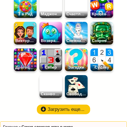
3 в Ряд
Маджонг Коннект
Счастливая Обезьянка
Кроссворд
Викторины
Возвращение в Страну Конфет
Снежная Королева
Сокровища Монтесумы
Драгоценные Камни
Сапер
Загадки
Судоку
Сканворды
Свободная Ячейка
Загрузить еще...
Главная
Самая сложная игра в мире