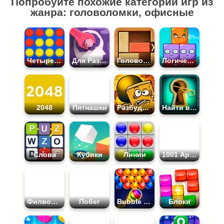
Попробуйте похожие категории игр из
жанра: головоломки, офисные
Четыре в Ряд
Для Развития Мозга
Головоломки
Логические
2048
Пятнашки
Разбуди Коробку
Найти выход
Слова
Кубики
Линии
1001 Арабская Ночь
Филворды
Побег
Bubble Shooter
Блоки