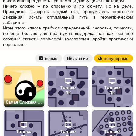
и их можно преодолеть при помощи движущихся платформ.
Ничего сложно – по описанию и по сюжету. Но на деле.
Приходится выверять каждый шаг, продумывать стратегию
движения, искать оптимальный путь в геометрическом
лабиринте.
Игры этого класса требуют определенной сноровки, точности,
но еще больше для них нужна выдержка, так как без нее
сложные сюжеты логической головоломки пройти практически
нереально.
новые
лучшие
популярные
Только
Только
ПК
ПК
Самая Сложная Игра в Мире Хейт Куб
Только
Только
Только