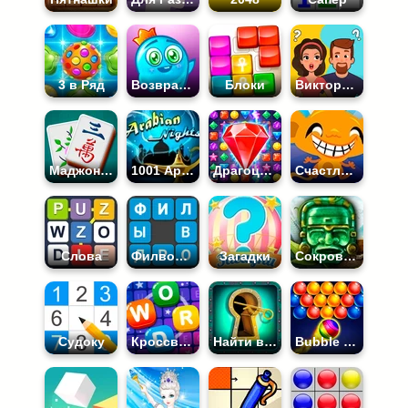
3 в Ряд
Возвращение в Страну Конфет
Блоки
Викторины
Маджонг Коннект
1001 Арабская Ночь
Драгоценные Камни
Счастливая Обезьянка
Слова
Филворды
Загадки
Сокровища Монтесумы
Судоку
Кроссворд
Найти выход
Bubble Shooter