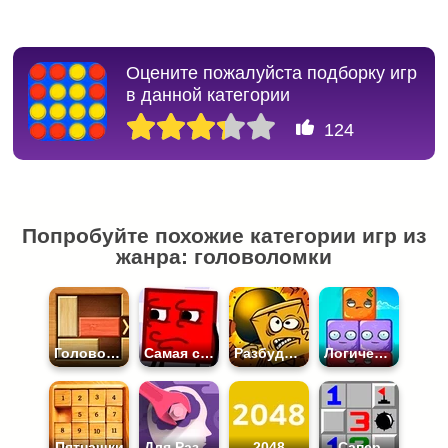
Оцените пожалуйста подборку игр
в данной категории
124
Попробуйте похожие категории игр из
жанра: головоломки
Головоломки
Самая сложная игра в мире
Разбуди Коробку
Логические
Пятнашки
Для Развития Мозга
2048
Сапер