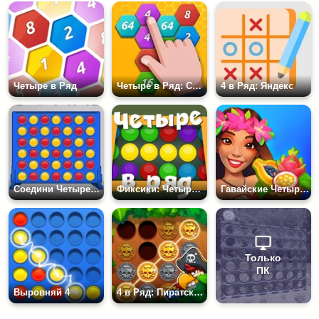
Четыре в Ряд
Четыре в Ряд: Соты
4 в Ряд: Яндекс
Соедини Четыре в Ряд
Фиксики: Четыре в Ряд
Гавайские Четыре в Ряд
Только
ПК
Выровняй 4
4 в Ряд: Пиратское Издание