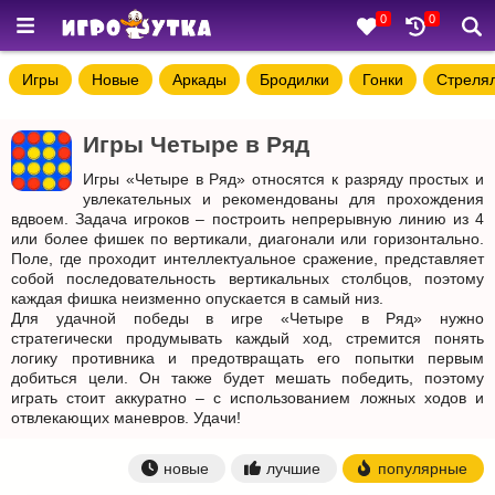
0
0
Игры
Новые
Аркады
Бродилки
Гонки
Стреля
Игры Четыре в Ряд
Игры «Четыре в Ряд» относятся к разряду простых и
увлекательных и рекомендованы для прохождения
вдвоем. Задача игроков – построить непрерывную линию из 4
или более фишек по вертикали, диагонали или горизонтально.
Поле, где проходит интеллектуальное сражение, представляет
собой последовательность вертикальных столбцов, поэтому
каждая фишка неизменно опускается в самый низ.
Для удачной победы в игре «Четыре в Ряд» нужно
стратегически продумывать каждый ход, стремится понять
логику противника и предотвращать его попытки первым
добиться цели. Он также будет мешать победить, поэтому
играть стоит аккуратно – с использованием ложных ходов и
отвлекающих маневров. Удачи!
новые
лучшие
популярные