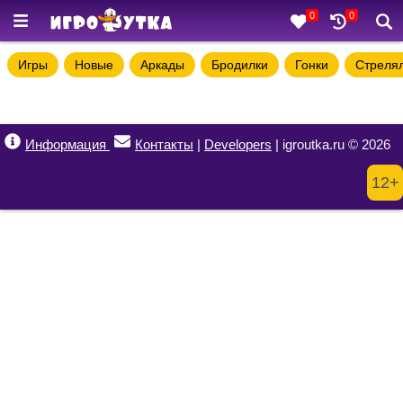
0
0
Игры
Новые
Аркады
Бродилки
Гонки
Стреля
Информация
Контакты
|
Developers
| igroutka.ru © 2026
12+