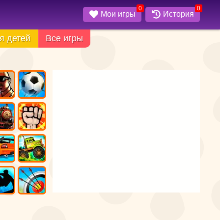
0
0
Мои игры
История
я детей
Все игры