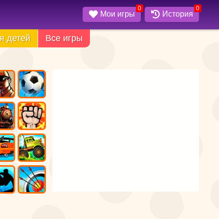
0
0
Мои игры
История
я детей
Все игры