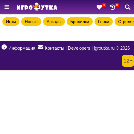
0
0
Игры
Новые
Аркады
Бродилки
Гонки
Стреля
Информация
Контакты
|
Developers
| igroutka.ru © 2026
12+