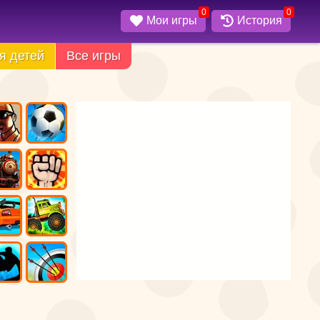
0
0
Мои игры
История
я детей
Все игры