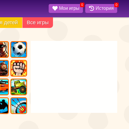
0
0
Мои игры
История
я детей
Все игры