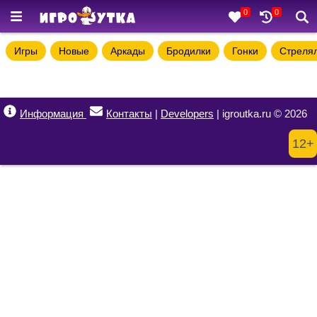
0
0
Игры
Новые
Аркады
Бродилки
Гонки
Стреля
Информация
Контакты
|
Developers
| igroutka.ru © 2026
12+