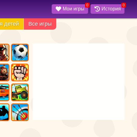
0
0
Мои игры
История
я детей
Все игры