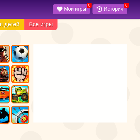
0
0
Мои игры
История
я детей
Все игры