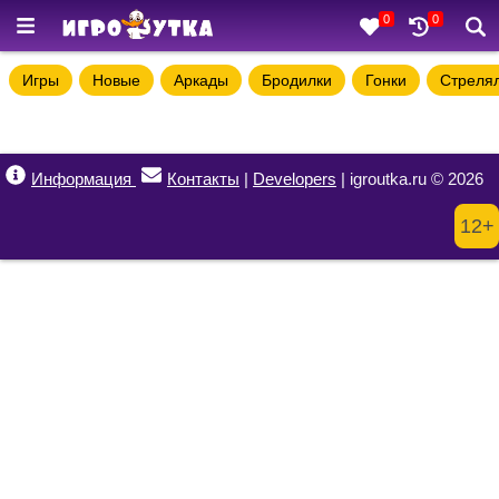
0
0
Игры
Новые
Аркады
Бродилки
Гонки
Стреля
Информация
Контакты
|
Developers
| igroutka.ru © 2026
12+