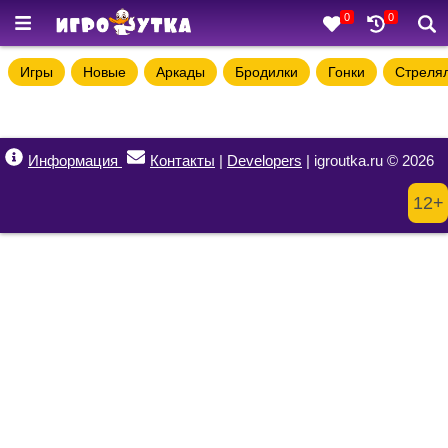
0
0
Игры
Новые
Аркады
Бродилки
Гонки
Стреля
Информация
Контакты
|
Developers
| igroutka.ru © 2026
12+