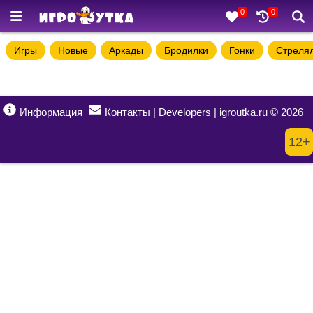
0
0
Игры
Новые
Аркады
Бродилки
Гонки
Стреля
Информация
Контакты
|
Developers
| igroutka.ru © 2026
12+