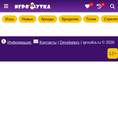
0
0
Игры
Новые
Аркады
Бродилки
Гонки
Стреля
Информация
Контакты
|
Developers
| igroutka.ru © 2026
12+