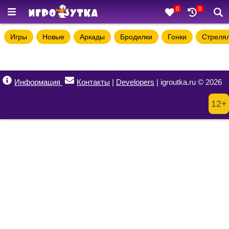
0
0
Игры
Новые
Аркады
Бродилки
Гонки
Стреля
Информация
Контакты
|
Developers
| igroutka.ru © 2026
12+