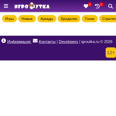
0
0
Игры
Новые
Аркады
Бродилки
Гонки
Стреля
Информация
Контакты
|
Developers
| igroutka.ru © 2026
12+