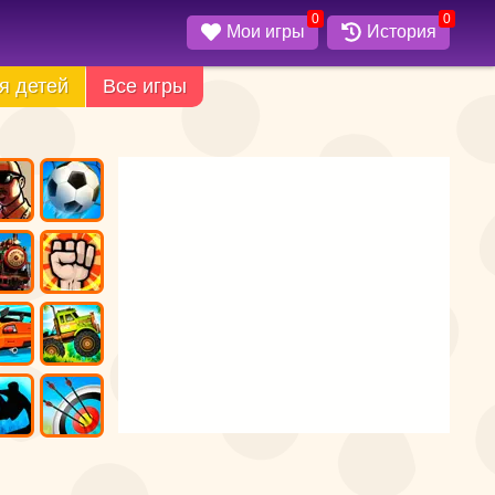
0
0
Мои игры
История
я детей
Все игры