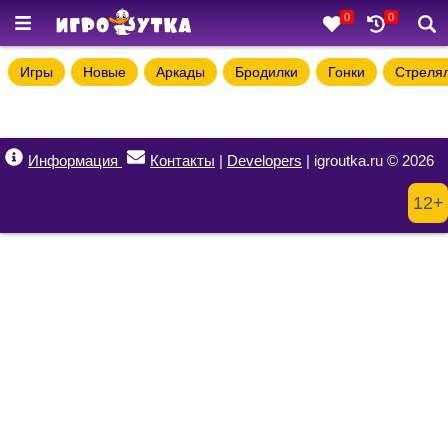
0
0
Игры
Новые
Аркады
Бродилки
Гонки
Стреля
Информация
Контакты
|
Developers
| igroutka.ru © 2026
12+