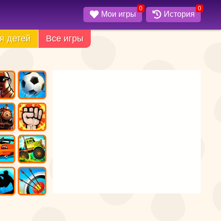
0
0
Мои игры
История
я детей
Все игры