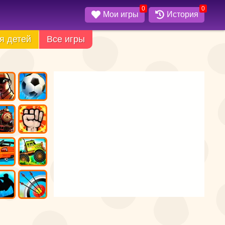
0
0
Мои игры
История
я детей
Все игры