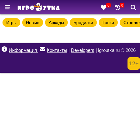
0
0
Игры
Новые
Аркады
Бродилки
Гонки
Стреля
Информация
Контакты
|
Developers
| igroutka.ru © 2026
12+