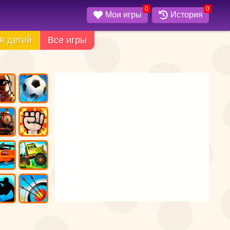
0
0
Мои игры
История
я детей
Все игры