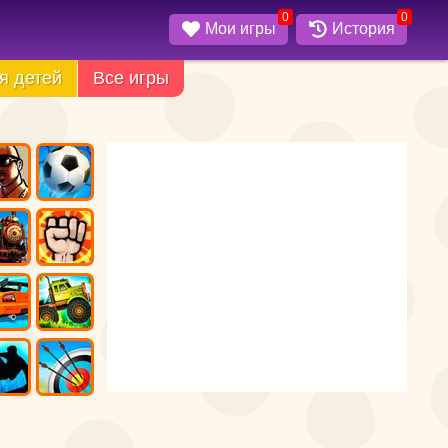
0
0
Мои игры
История
я детей
Все игры