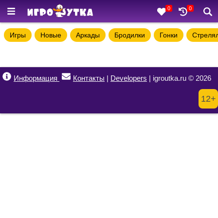
0
0
Игры
Новые
Аркады
Бродилки
Гонки
Стреля
Информация
Контакты
|
Developers
| igroutka.ru © 2026
12+