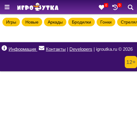
0
0
Игры
Новые
Аркады
Бродилки
Гонки
Стреля
Информация
Контакты
|
Developers
| igroutka.ru © 2026
12+