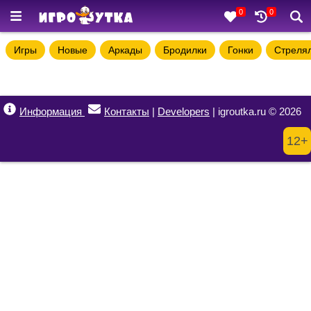
0
0
Игры
Новые
Аркады
Бродилки
Гонки
Стреля
Информация
Контакты
|
Developers
| igroutka.ru © 2026
12+