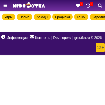
0
0
Игры
Новые
Аркады
Бродилки
Гонки
Стреля
Информация
Контакты
|
Developers
| igroutka.ru © 2026
12+