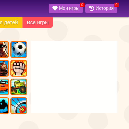
0
0
Мои игры
История
я детей
Все игры