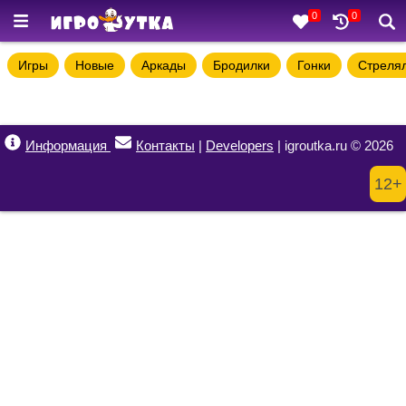
0
0
Игры
Новые
Аркады
Бродилки
Гонки
Стреля
Информация
Контакты
|
Developers
| igroutka.ru © 2026
12+