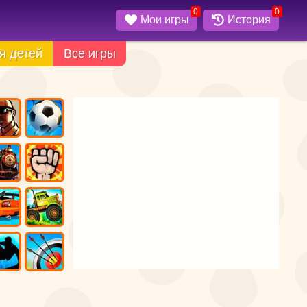
0
0
Мои игры
История
я детей
Все игры