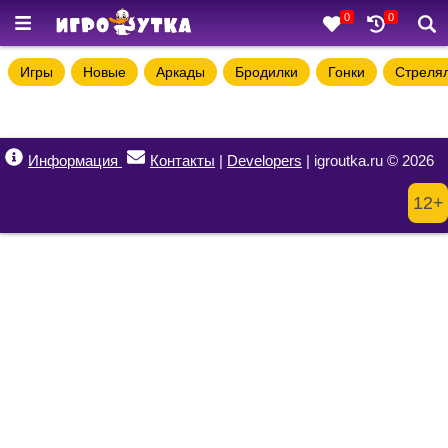
0
0
Игры
Новые
Аркады
Бродилки
Гонки
Стреля
Информация
Контакты
|
Developers
| igroutka.ru © 2026
12+