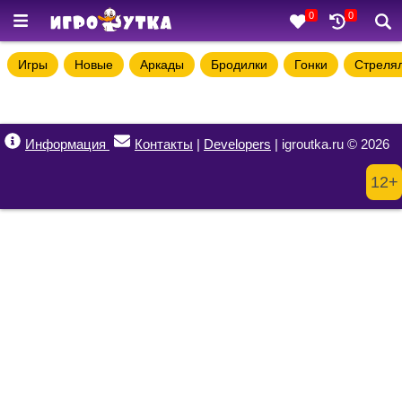
0
0
Игры
Новые
Аркады
Бродилки
Гонки
Стреля
Информация
Контакты
|
Developers
| igroutka.ru © 2026
12+