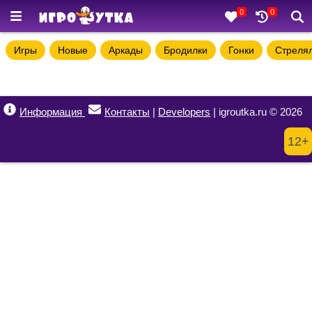
0
0
Игры
Новые
Аркады
Бродилки
Гонки
Стреля
Информация
Контакты
|
Developers
| igroutka.ru © 2026
12+