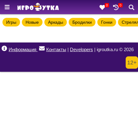
0
0
Игры
Новые
Аркады
Бродилки
Гонки
Стреля
Информация
Контакты
|
Developers
| igroutka.ru © 2026
12+