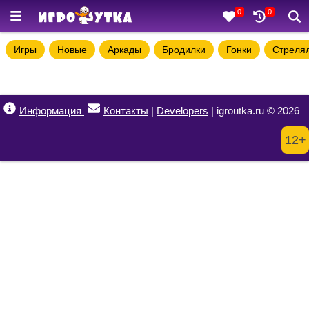
0
0
Игры
Новые
Аркады
Бродилки
Гонки
Стреля
Информация
Контакты
|
Developers
| igroutka.ru © 2026
12+