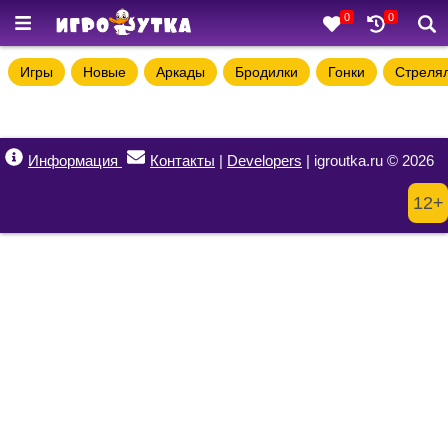
0
0
Игры
Новые
Аркады
Бродилки
Гонки
Стреля
Информация
Контакты
|
Developers
| igroutka.ru © 2026
12+