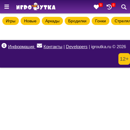
0
0
Игры
Новые
Аркады
Бродилки
Гонки
Стреля
Информация
Контакты
|
Developers
| igroutka.ru © 2026
12+