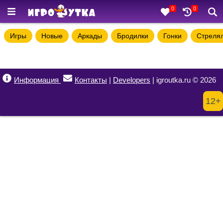
0
0
Игры
Новые
Аркады
Бродилки
Гонки
Стреля
Информация
Контакты
|
Developers
| igroutka.ru © 2026
12+