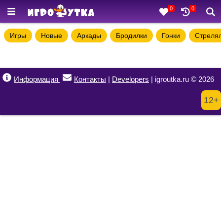
0
0
Игры
Новые
Аркады
Бродилки
Гонки
Стреля
Информация
Контакты
|
Developers
| igroutka.ru © 2026
12+